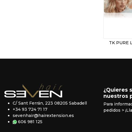
TK PURE 
¿Quieres 
nuestros 
C/ Sant Ferrán, 223 08205 Sabadell
Para informa
+34 93 724 71 17
pedidos
> ¡Ll
sevenhair@hairextension.es
606 981 125