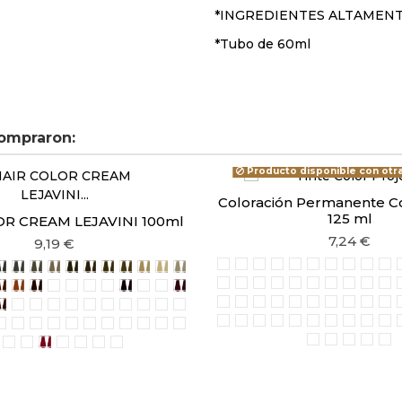
*INGREDIENTES ALTAMEN
*Tubo de 60ml
ompraron:
Producto disponible con otr
Coloración Permanente Co
125 ml
OR CREAM LEJAVINI 100ml
7,24 €
9,19 €
Castaño claro caoba 5/5
Rubio oscuro caoba 6/5
Rubio caoba 7/5
Castaño claro caoba
Rubio oscuro cao
Rubio caoba r
Castaño m
Castaño
Rubi
Ru
staño oscuro
Castaño
00 Castaño claro
6/00 Rubio oscuro
7/00 Rubio
8/00 Rubio claro
9/00 Rubio clarísimo
5/3 Castaño claro dorado
6/3 Rubio oscuro dorado
7/3 Rubio dorado
8/3 Rubio claro dorado
9/3 Rubio clarísimo dorado
10/3 Rubio platino dorado
10/00 Rubio platino
Rubio ultra clarísimo ceniza
Rubio ultra clarísimo cen
Rubio ultra clarísimo c
Rubio ultra clarísi
Intensificador d
Castaño claro 
Rubio oscu
Castaño 
Rubio
Ne
claro dorado ceniza
bio platino dorado ceniza
Rubio oscuro dorado cobre
34 Rubio dorado cobre
6/43 Rubio oscuro cobre dorado
8/43 Rubio claro cobre dorado
5/4 Castaño claro cobre
6/4 Rubio oscuro cobre
7/4 Rubio cobre
8/4 Rubio claro cobre
7/44 Rubio cobre intenso
4/6 Castaño rojizo
5/6 Castaño claro rojizo
6/6 Rubio oscuro rojizo
7/6 Rubio rojizo
Rubio rojo intenso 7/66
Castaño chocolate 4cko
Castaño claro chocola
Rubio oscuro choco
Negro
Castaño oscu
Castaño 4
Castaño 
Rubio
Ru
rojizo intenso
taño caoba
astaño claro caoba
5 Rubio oscuro caoba
7/5 Rubio caoba
4/7 Castaño marrón
5/7 castaño claro marrón
6/7 Rubio oscuro marrón
7/7 Rubio marrón
5/71 Castaño claro marrón ceniza
6/71 rubio oscuro marrón ceniza
7/71 rubio marrón ceniza
9/71 rubio clarísimo marrón ceniza
6/2 Rubio oscuro viola
7/2 Rubio viola
Rubio oscuro ceniza 6/1
Rubio ceniza 7/1
Rubio claro ceniza 8/1
Rubio claro perla gr
Rubio clarísimo p
Extra rubio pe
Rubio oscu
Rubio d
Rubio
Ru
laro viola
o clarísimo viola
Castaño viola intenso
22 Rubio oscuro viola intenso
8/27 Rubio claro viola beige
10/27 Rubio platino viola beige
5/1 Castaño claro ceniza
6/1 Rubio oscuro ceniza
7/1 Rubio ceniza
8/1 Rubio claro ceniza
9/1 Rubio clarísimo ceniza
12/00 Rubio ultra clarísimo
12/72 Rubio ultra clarísimo beige viola
10/9 Gris perla
10/1 Rubio superaclarante ceniza
Castaño claro
Castaño os
Rubio o
Rubio
Ru
0/2 Rubio superaclarante beige
10/6 Rubio superaclarante rosado
11/1 rubio ultra claro superaclarante ceniza
Rojo
Naranja
Gris
Azul / Verde
Azul / Viola