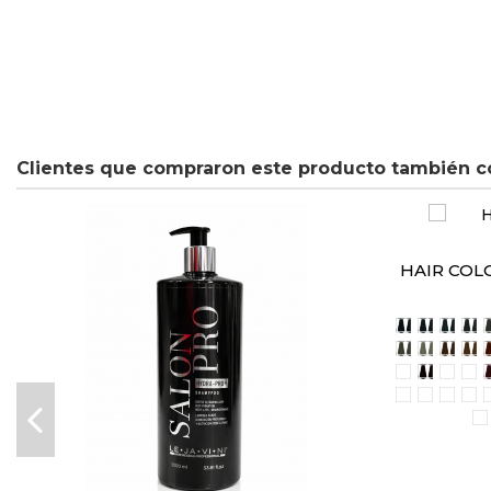
Clientes que compraron este producto también c
HAIR COL
1/00 Negro
3/00 Ca
4/00 
5/
8/31 Rubio 
10/31 Ru
6/34 
7/
7/66 Rubio 
4/5 Cas
5/5 C
6/
8/2 Rubio c
9/2 Rubi
4/22 
6/
1