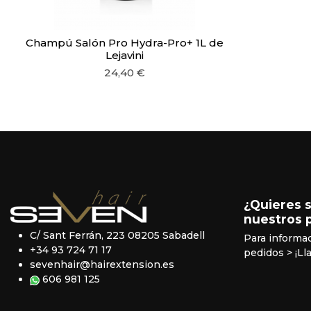
Champú Salón Pro Hydra-Pro+ 1L de
Lejavini
24,40 €
¿Quieres 
nuestros 
C/ Sant Ferrán, 223 08205 Sabadell
Para informa
+34 93 724 71 17
pedidos
> ¡Ll
sevenhair@hairextension.es
606 981 125