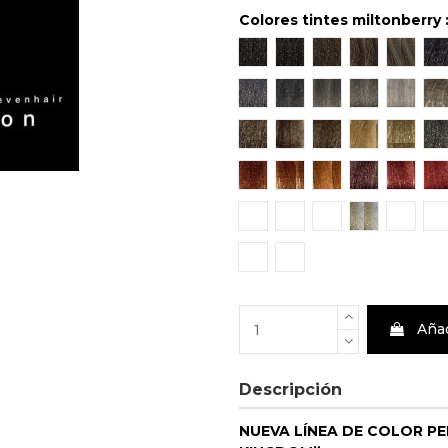
Colores tintes miltonberry 
Castaño Claro 5
Rubio Oscuro 6
Rubio 7
Rubio Claro
Rubio 
C
Castaño Claro Gris Intenso 
Rubio Oscuro Gris Int
Rubio Gris Inten
Rubio Claro
Rubio 
R
Castaño Claro Dorado 5/3
Rubio Oscuro Dorado 
Rubio Dorado 7/
Rubio Claro
Rubio 
R
Rubio Cobre Intenso 7/44
Rubio Cobre Dorado 7
Rubio Claro Cob
Castaño Cla
Rubio 
C
Rubio Extra Claro Beig Sup
Rubio Extremo Ceniza 
Rubio Extremo B
Rubio Ceniz
Rubio 
P
Corrector Rojizo
Corrector Violeta
Añad
Descripción
NUEVA LÍNEA DE COLOR P