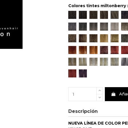
Colores tintes miltonberry 
Castaño Claro 5
Rubio Oscuro 6
Rubio 7
Rubio Claro
Rubio 
C
Castaño Claro Gris Intenso 
Rubio Oscuro Gris Int
Rubio Gris Inten
Rubio Claro
Rubio 
R
Castaño Claro Dorado 5/3
Rubio Oscuro Dorado 
Rubio Dorado 7/
Rubio Claro
Rubio 
R
Rubio Cobre Intenso 7/44
Rubio Cobre Dorado 7
Rubio Claro Cob
Castaño Cla
Rubio 
C
Rubio Extra Claro Beig Sup
Rubio Extremo Ceniza 
Rubio Extremo B
Rubio Ceniz
Rubio 
P
Corrector Rojizo
Corrector Violeta
Añad
Descripción
NUEVA LÍNEA DE COLOR P