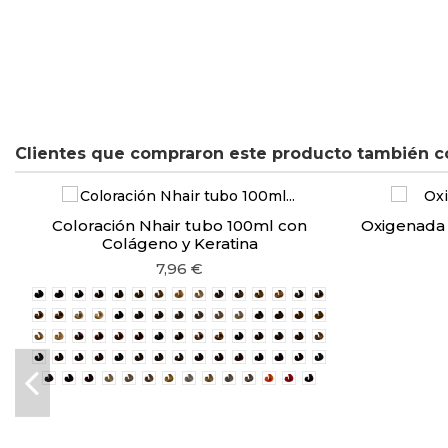
Clientes que compraron este producto también c
Coloración Nhair tubo 100ml con
Oxigenada 
Colágeno y Keratina
7,96 €
1/0 Negro
3/0 Castaño Oscuro
4/0 Castaño
5/0 Castaño Oscuro
6/0 Rubio Oscuro
7/0 Rubio
8/0 Rubio Claro
9/0 Rubio Clarísimo
10/0 Rubio Platino
6/00 Rubio Oscuro Intenso
7/00 Rubio Intenso
8/00 Rubio Claro Intenso
9/00 Rubio Clarísimo I
5/03 Castaño Claro C
6/03 Rubio Oscuro
7/03 Rubio Cálido
8/03 Rubio Claro Cálido
9/03 Rubio Clarísimo Cálido
10/03 Rubio Platino Cálido
1/1 Negro Azulado
5/1 Castaño Claro Ceniza
6/1 Rubio Oscuro Ceniza
7/1 Rubio Ceniza
8/1 Rubio Claro Ceniza
9/1 Rubio Clarísimo Ceniza
10/1 Rubio Platino Ceniza
5/3 Castaño Claro Dorado
6/3 Rubio Oscuro Dora
7/3 Rubio Dorado
8/3 Rubio Claro D
9/3 Rubio Clarísimo Dorado
10/3 Rubio Platino Dorado
5/4 Castaño Claro Cobrizo
6/4 Rubio Oscuro Cobrizo
7/4 Rubio Cobrizo
8/4 Rubio Claro Cobrizo
6/13 Rubio Oscuro Salvia
7/13 Rubio Salvia
8/13 Rubio Claro Salvia
9/13 Rubio Clarísimo Salvia
4/35 Castaño Moka
5/35 Castaño Claro Moka
6/35 Rubio Oscuro Mok
7/35 Rubio Moka
8/35 Rubio Claro
4/9 Castaño Marrón Glace
5/9 Castaño Claro Glace
6/9 Rubio Oscuro Marrón Glace
7/9 Rubio Marrón Glace
4/17 Castaño Teca
5/17 Castaño Claro Teca
6/17 Rubio Oscuro Teca
7/17 Rubio Teca
4/5 Castaño Caoba
5/5 Castaño Claro Caoba
6/5 Rubio Oscuro
4/6 Castaño Rojizo
5/6 Castaño Claro Rojiz
6/6 Rubio Oscuro Ro
1/7 Negro Violeta
4/7 Castaño Violeta
5/7 Castaño Claro Violeta
7/7 Rubio Violeta
11/0 Rubio superaclarante natural
11/1 Rubio Superaclarante Ceniza
11/12 Rubio Superaclarante Perla
11/30 Rubio Superaclarante Dorado
12/0 Rubio Extra superaclarante Nat
12/3 Rubio Extra superaclarante 
12/7 Rubio Extra superaclarant
12/12 Rubio Extra Superacla
Booster Cobre
Booster Rojo
Booster Viola