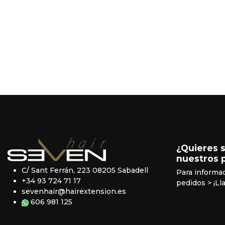
¿Quieres 
nuestros 
C/ Sant Ferrán, 223 08205 Sabadell
Para informa
+34 93 724 71 17
pedidos
> ¡Ll
sevenhair@hairextension.es
606 981 125