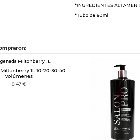
*INGREDIENTES ALTAMEN
*Tubo de 60ml
ompraron:
Miltonberry 1L 10-20-30-40
volúmenes
8,47 €
ntenso
álido
 Cálido
do
orado
a
 Moka
o
jizo
ural
Dorado
e Violeta
rante perla