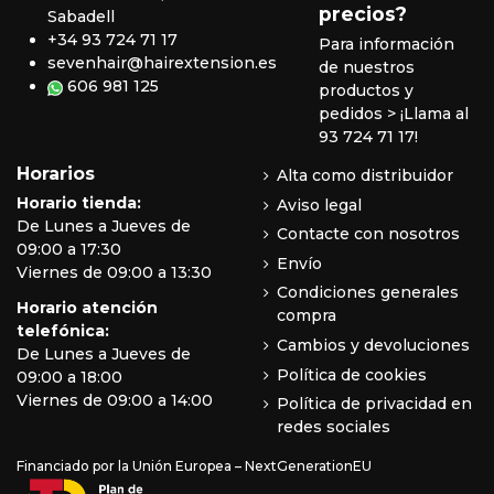
precios?
Sabadell
+34 93 724 71 17
Para información
sevenhair@hairextension.es
de nuestros
606 981 125
productos y
pedidos
> ¡Llama al
93 724 71 17!
Horarios
Alta como distribuidor
Horario tienda:
Aviso legal
De Lunes a Jueves de
Contacte con nosotros
09:00 a 17:30
Envío
Viernes de 09:00 a 13:30
Condiciones generales
Horario atención
compra
telefónica:
Cambios y devoluciones
De Lunes a Jueves de
Política de cookies
09:00 a 18:00
Viernes de 09:00 a 14:00
Política de privacidad en
redes sociales
Financiado por la Unión Europea – NextGenerationEU