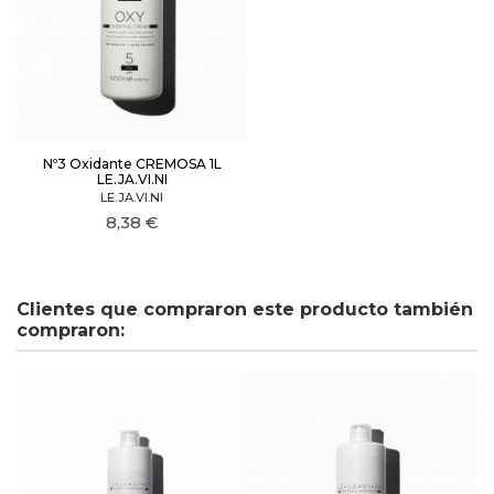
Nº3 Oxidante CREMOSA 1L
LE.JA.VI.NI
LE.JA.VI.NI
8,38 €
Clientes que compraron este producto también
compraron: