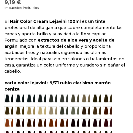
9,19 €
Impuestos incluidos
El
Hair Color Cream Lejavini 100ml
es un tinte
profesional de alta gama que cubre completamente las
canas y aporta brillo y suavidad a la fibra capilar.
Formulado con
extractos de aloe vera y aceite de
argán
, mejora la textura del cabello y proporciona
acabados fríos y naturales siguiendo las últimas
tendencias. Ideal para uso en salones o tratamientos en
casa, garantiza un color uniforme y duradero sin dañar el
cabello.
carta color lejavini : 9/71 rubio clarísimo marrón
ceniza
1/00 Negro
3/00 Castaño oscuro
4/00 Castaño
5/00 Castaño claro
6/00 Rubio oscuro
7/00 Rubio
8/00 Rubio claro
9/00 Rubio clarísimo
5/3 Castaño clar
6/3 Rubio o
7/3 Rubio dorado
8/3 Rubio claro dorado
9/3 Rubio clarísimo dorado
10/3 Rubio platino dorado
10/00 Rubio platino
8/31 Rubio claro dorado ceniza
10/31 Rubio platino dorado 
6/34 Rubio oscuro do
7/34 Rubio dorad
6/43 Rubio 
8/43 Rubio claro cobre dorado
5/4 Castaño claro cobre
6/4 Rubio oscuro cobre
7/4 Rubio cobre
8/4 Rubio claro cobre
7/44 Rubio cobre intenso
4/6 Castaño rojizo
5/6 Castaño claro rojiz
6/6 Rubio oscuro 
7/6 Rubio ro