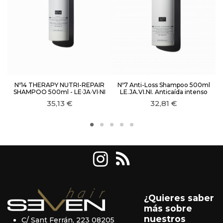
Nº14 THERAPY NUTRI-REPAIR
Nº7 Anti-Loss Shampoo 500ml
SHAMPOO 500ml - LE·JA·VI·NI
LE.JA.VI.NI. Anticaída intenso
35,13 €
32,81 €
¿Quieres saber
más sobre
nuestros
C/ Sant Ferrán, 223 08205