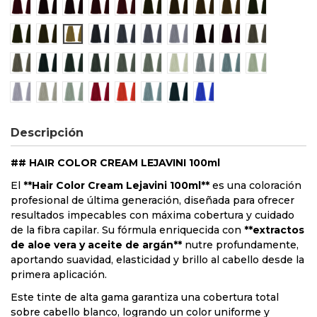
7/66 Rubio rojizo intenso
4/5 Castaño caoba
5/5 Castaño claro caoba
6/5 Rubio oscuro caoba
7/5 Rubio caoba
4/7 Castaño marrón
5/7 castaño claro marrón
6/7 Rubio oscuro mar
7/7 Rubio marró
5/71 Castañ
6/71 rubio oscuro marrón ceniza
7/71 rubio marrón ceniza
9/71 rubio clarísimo marrón ceniza
6/2 Rubio oscuro viola
7/2 Rubio viola
8/2 Rubio claro viola
9/2 Rubio clarísimo viola
4/22 Castaño viola in
6/22 Rubio oscur
8/27 Rubio c
10/27 Rubio platino viola beige
5/1 Castaño claro ceniza
6/1 Rubio oscuro ceniza
7/1 Rubio ceniza
8/1 Rubio claro ceniza
9/1 Rubio clarísimo ceniza
12/00 Rubio ultra clarísimo
12/72 Rubio ultra clarí
10/9 Gris perla
10/1 Rubio 
10/2 Rubio superaclarante beige
10/6 Rubio superaclarante rosado
11/1 rubio ultra claro superaclarante ceniza
Rojo
Naranja
Gris
Azul / Verde
Azul / Viola
Descripción
## HAIR COLOR CREAM LEJAVINI 100ml
El
**Hair Color Cream Lejavini 100ml**
es una coloración
profesional de última generación, diseñada para ofrecer
resultados impecables con máxima cobertura y cuidado
de la fibra capilar. Su fórmula enriquecida con
**extractos
de aloe vera y aceite de argán**
nutre profundamente,
aportando suavidad, elasticidad y brillo al cabello desde la
primera aplicación.
Este tinte de alta gama garantiza una cobertura total
sobre cabello blanco, logrando un color uniforme y