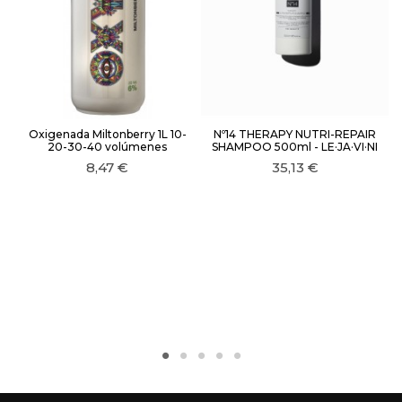
Oxigenada Miltonberry 1L 10-
Nº14 THERAPY NUTRI-REPAIR
20-30-40 volúmenes
SHAMPOO 500ml - LE·JA·VI·NI
8,47 €
35,13 €