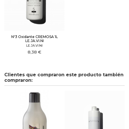
Nº3 Oxidante CREMOSA 1L
LE.JA.VI.NI
LE.JA.VI.NI
8,38 €
Clientes que compraron este producto también
compraron: