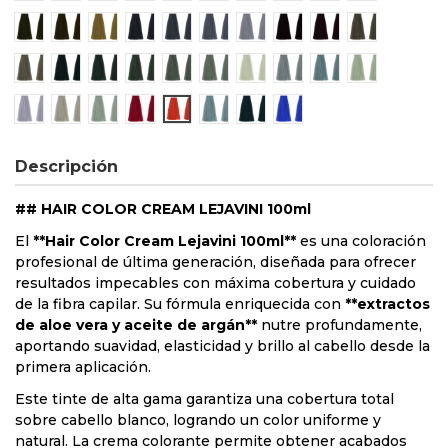
6/71 rubio oscuro marrón ceniza
7/71 rubio marrón ceniza
9/71 rubio clarísimo marrón ceniza
6/2 Rubio oscuro viola
7/2 Rubio viola
8/2 Rubio claro viola
9/2 Rubio clarísimo viola
4/22 Castaño viola in
6/22 Rubio oscur
8/27 Rubio c
10/27 Rubio platino viola beige
5/1 Castaño claro ceniza
6/1 Rubio oscuro ceniza
7/1 Rubio ceniza
8/1 Rubio claro ceniza
9/1 Rubio clarísimo ceniza
12/00 Rubio ultra clarísimo
12/72 Rubio ultra clarí
10/9 Gris perla
10/1 Rubio 
10/2 Rubio superaclarante beige
10/6 Rubio superaclarante rosado
11/1 rubio ultra claro superaclarante ceniza
Rojo
Naranja
Gris
Azul / Verde
Azul / Viola
Descripción
## HAIR COLOR CREAM LEJAVINI 100ml
El
**Hair Color Cream Lejavini 100ml**
es una coloración
profesional de última generación, diseñada para ofrecer
resultados impecables con máxima cobertura y cuidado
de la fibra capilar. Su fórmula enriquecida con
**extractos
de aloe vera y aceite de argán**
nutre profundamente,
aportando suavidad, elasticidad y brillo al cabello desde la
primera aplicación.
Este tinte de alta gama garantiza una cobertura total
sobre cabello blanco, logrando un color uniforme y
natural. La crema colorante permite obtener acabados