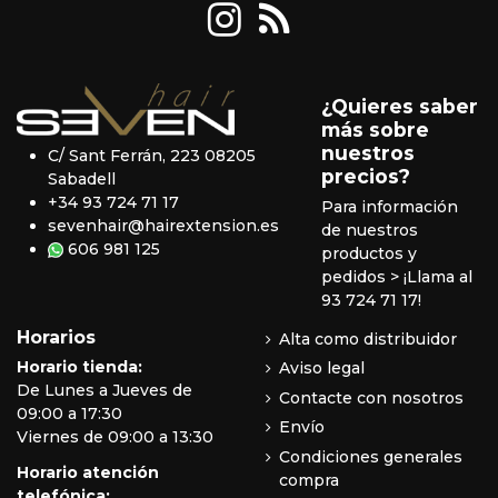
¿Quieres saber
más sobre
nuestros
C/ Sant Ferrán, 223 08205
precios?
Sabadell
+34 93 724 71 17
Para información
sevenhair@hairextension.es
de nuestros
606 981 125
productos y
pedidos
> ¡Llama al
93 724 71 17!
Horarios
Alta como distribuidor
Horario tienda:
Aviso legal
De Lunes a Jueves de
Contacte con nosotros
09:00 a 17:30
Envío
Viernes de 09:00 a 13:30
Condiciones generales
Horario atención
compra
telefónica: