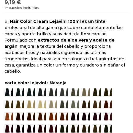
9,19 €
Impuestos incluidos
El
Hair Color Cream Lejavini 100ml
es un tinte
profesional de alta gama que cubre completamente las
canas y aporta brillo y suavidad a la fibra capilar.
Formulado con
extractos de aloe vera y aceite de
argán
, mejora la textura del cabello y proporciona
acabados fríos y naturales siguiendo las últimas
tendencias. Ideal para uso en salones o tratamientos en
casa, garantiza un color uniforme y duradero sin dañar el
cabello.
carta color lejavini : Naranja
1/00 Negro
3/00 Castaño oscuro
4/00 Castaño
5/00 Castaño claro
6/00 Rubio oscuro
7/00 Rubio
8/00 Rubio claro
9/00 Rubio clarísimo
5/3 Castaño clar
6/3 Rubio o
7/3 Rubio dorado
8/3 Rubio claro dorado
9/3 Rubio clarísimo dorado
10/3 Rubio platino dorado
10/00 Rubio platino
8/31 Rubio claro dorado ceniza
10/31 Rubio platino dorado 
6/34 Rubio oscuro do
7/34 Rubio dorad
6/43 Rubio 
8/43 Rubio claro cobre dorado
5/4 Castaño claro cobre
6/4 Rubio oscuro cobre
7/4 Rubio cobre
8/4 Rubio claro cobre
7/44 Rubio cobre intenso
4/6 Castaño rojizo
5/6 Castaño claro rojiz
6/6 Rubio oscuro 
7/6 Rubio ro
7/66 Rubio rojizo intenso
4/5 Castaño caoba
5/5 Castaño claro caoba
6/5 Rubio oscuro caoba
7/5 Rubio caoba
4/7 Castaño marrón
5/7 castaño claro marrón
6/7 Rubio oscuro mar
7/7 Rubio marró
5/71 Castañ