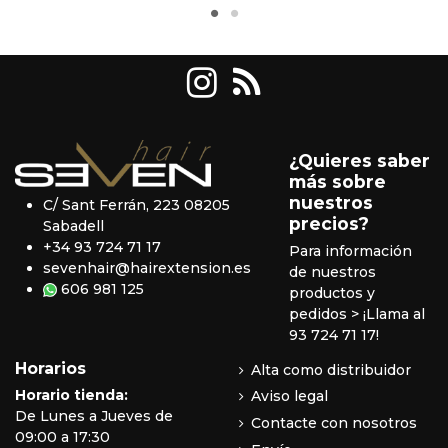
¿Quieres saber
más sobre
nuestros
C/ Sant Ferrán, 223 08205
precios?
Sabadell
+34 93 724 71 17
Para información
sevenhair@hairextension.es
de nuestros
606 981 125
productos y
pedidos
> ¡Llama al
93 724 71 17!
Horarios
Alta como distribuidor
Horario tienda:
Aviso legal
De Lunes a Jueves de
Contacte con nosotros
09:00 a 17:30