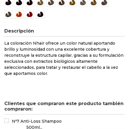
4/7 Castaño Violeta
5/7 Castaño Claro Violeta
7/7 Rubio Violeta
11/0 Rubio superaclarante natural
11/1 Rubio Superaclarante Ceniza
11/12 Rubio Superaclarante Perla
11/30 Rubio Superaclarante
12/0 Rubio Extra super
12/3 Rubio Extra
12/7 Rubio E
12/12 Rubio Extra Superaclarante perla
Booster Cobre
Booster Rojo
Booster Viola
Descripción
La coloración Nhair ofrece un color natural aportando
brillo y luminosidad con una excelente cobertura y
reconstruye la estructura capilar, gracias a su formulación
exclusiva con extractos biológicos altamente
seleccionados, para tratar y restaurar el cabello a la vez
que aportamos color.
Clientes que compraron este producto también
compraron: