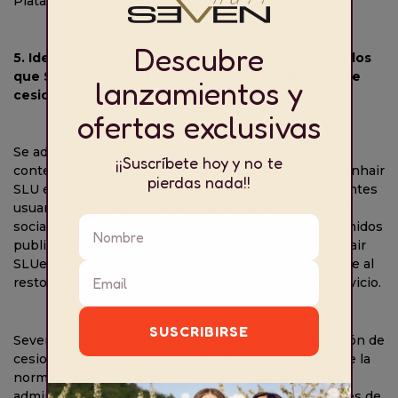
Plataforma.
5. Identificación de los destinatarios respecto de los
que Sevenhair SLU tenga previsto la realización de
cesiones o comunicaciones de datos
Se advierte al usuario que toda la información y
contenidos que publique en la página oficial de Sevenhair
SLU en la red social podrá ser conocida por los restantes
usuarios de la página oficial y de la plataforma de red
social. En consecuencia, toda la información y contenidos
publicados por el usuario en la página oficial Sevenhair
SLU
en esta red social será objeto de comunicación de al
resto de los usuarios por la propia naturaleza del servicio.
Sevenhair SLU
únicamente tiene prevista la realización de
cesiones o comunicaciones de datos que en razón de la
normativa vigente deba realizar a jueces, tribunales,
administraciones públicas y autoridades competentes de