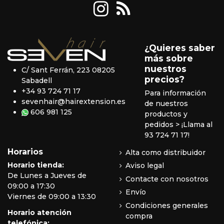
¿Quieres saber
más sobre
nuestros
C/ Sant Ferrán, 223 08205
precios?
Sabadell
+34 93 724 71 17
Para información
sevenhair@hairextension.es
de nuestros
606 981 125
productos y
pedidos
> ¡Llama al
93 724 71 17!
Horarios
Alta como distribuidor
Horario tienda:
Aviso legal
De Lunes a Jueves de
Contacte con nosotros
09:00 a 17:30
Envío
Viernes de 09:00 a 13:30
Condiciones generales
Horario atención
compra
telefónica: