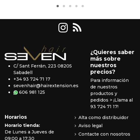
¿Quieres saber
más sobre
nuestros
C/ Sant Ferrán, 223 08205
precios?
Sabadell
+34 93 724 71 17
Para información
sevenhair@hairextension.es
de nuestros
606 981 125
productos y
pedidos
> ¡Llama al
93 724 71 17!
Horarios
Alta como distribuidor
Horario tienda:
Aviso legal
De Lunes a Jueves de
Contacte con nosotros
09:00 a 17:30