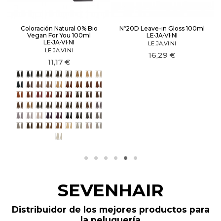
Coloración Natural 0% Bio
Nº20D Leave-in Gloss 100ml
Vegan For You 100ml
LE·JA·VI·NI
LE·JA·VI·NI
LE.JA.VI.NI
LE.JA.VI.NI
16,29 €
11,17 €
1/0 Negro
3/0 Castaño Oscuro
4/0 Castaño
5/0 Castaño Claro
6/0 Rubio Oscuro
7/0 Rubio
8/0 Rubio Claro
9/0 Rubio Clarísimo
10/0 Rubio Platino
1/8 Negro Azul
6/3 Rubio Oscuro Dorado
7/3 Rubio Dorado
8/3 Rubio Claro Dorado
9/3 Rubio Clarísimo Dorado
5/43 Castaño Claro Cobre Dorado
7/43 Rubio Cobre Dorado
6/4 Rubio Oscuro Cobre
7/4 Rubio Cobre
8/4 Rubio Claro Cobre
7/44 Rubio Cobre Intenso
55/66 Castaño Claro Rojo Intenso
66/66 Rubio Oscuro Rojo Intenso
5/5 Castaño Claro Caoba
6/5 Rubio Oscuro Caoba
4/7 Castaño Marrón
5/7 Castaño Claro Marrón
6/7 Rubio Oscuro Marrón
7/7 Rubio Marrón
8/7 Rubio Claro Marrón
5/78 Castaño Claro Marrón Frío
6/78 Rubio Oscuro Marrón Frío
7/78 Rubio Marrón Frío
5/74 Castaño Claro Chocolate
6/74 Rubio Oscuro Chocolate
7/74 Rubio Chocolate
6/2 Rubio Oscuro Viola
8/2 Rubio Claro Viola
7/12 Rubio Ceniza Irisé
9/12 Rubio Clarísimo Ceniza Irisé
44/22 Castaño Viola Intenso
66/22 Rubio Oscuro Viola Intenso
5/1 Castaño Claro Ceniza
6/11 Rubio Oscuro Ceniza
7/11 Rubio Ceniza
8/11 Rubio Claro Ceniza
9/11 Rubio Clarísimo Ceniza
6/13 Rubio Oscuro Beige
7/13 Rubio Beige
8/13 Rubio Claro Beige
9/13 Rubio Clarísimo Beige
12/00 Rubio Ultra Clarísimo
12/10 Rubio Ultra Clarísimo Ceniza
12/20 Rubio Ultra Claro Irisé
12/11 Rubio Ultra Clarísimo Extra C
12/013 Rubio Ultra Claro Beige Natural
SEVENHAIR
Distribuidor de los mejores productos para
la peluquería