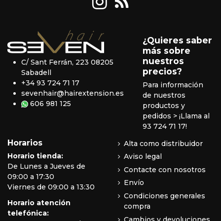
¿Quieres saber
más sobre
nuestros
C/ Sant Ferrán, 223 08205
precios?
Sabadell
+34 93 724 71 17
Para información
sevenhair@hairextension.es
de nuestros
606 981 125
productos y
pedidos
> ¡Llama al
93 724 71 17!
Horarios
Alta como distribuidor
Horario tienda:
Aviso legal
De Lunes a Jueves de
Contacte con nosotros
09:00 a 17:30
Envío
Viernes de 09:00 a 13:30
Condiciones generales
Horario atención
compra
telefónica:
Cambios y devoluciones