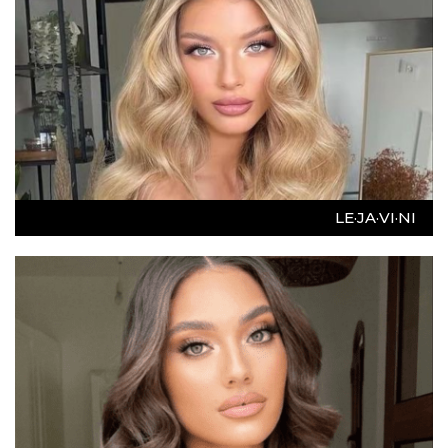
LE·JA·VI·NI