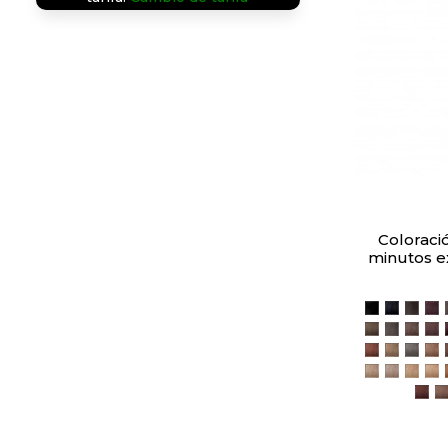
Coloració
minutos e
1.0 Nero N
1.1 Nero
3.0 
3.
6.0 Biondo
6.1 Bio
6.3 
6.
7.4 Biond
8.0 Bio
8.1 
8.
901. Biond
902. Bio
904.
91
6.6