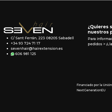
¿Quieres 
nuestros 
C/ Sant Ferrán, 223 08205 Sabadell
Para informa
+34 93 724 71 17
pedidos
> ¡Ll
sevenhair@hairextension.es
606 981 125
Financiado por la Unió
NextGenerationEU