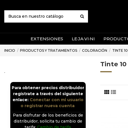
EXTENSIONES
LE·JA·VI·NI
PRODUCTO
INICIO
PRODUCTOS Y TRATAMIENTOS
COLORACIÓN
TINTE 1
Tinte 1
.
Para obtener precios distribuidor
regístrate a través del siguiente
enlace:
Conectar con mi usuario
o registrar nueva cuenta
.
Para disfrutar de los beneficios de
distribuidor, solicita tu cambio de
tarifa:
Cambio de tarifa
.