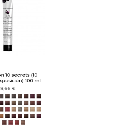
n 10 secrets (10
xposición) 100 ml
8,66 €
aturale
 Blu
Castano Scuro Naturale
62 Castano Scuro Irisé
4.0 Castano Naturale
5.0 Castano Chiaro Naturale
5.1 Castano Chiaro Cenere
5.3 Castano Chiaro Dorato
5.34 Castano Chiaro Tabacco
4.22 Castano Viola
5.4 Castano Chiaro Rame
 Scuro Naturale
ndo Scuro Cenere
Biondo Scuro Dorato
34 Biondo Scuro Tabacco
5.6 Castano Chiaro Rosso
6.4 Biondo Scuro Rame
7.0 Biondo Naturale
7.1 Biondo Cenere
7.3 Biondo Dorato
7.34 Biondo Tabacco
6.6 Biondo Scuro Rosso
o Rame
ndo Chiaro Naturale
Biondo Chiaro Cenere
3 Biondo Chiaro Dorato
8.34 Biondo Chiaro Tabacco
7.6 Biondo Rosso
9.0 Biondo Chiarissimo Naturale
9.1 Biondo Chiarissimo Cenere
9.3 Biondo Chiarissimo Dorato
10.0 Biondo Chiarissimo Extra Naturale
900. Biondo Ultra Chiaro
o Ultra Chiaro Cenere
ndo Ultra Chiaro Irisé
 Biondo Ultra Chiaro Rame
3. Biondo Ultra Chiaro Beige
8.4 Biondo Chiaro Rame
5.7 Castano Chiaro Nocciola
5.62 Castano Chiaro Rosso Irisé
5.64 Castano Chiaro Rosso Rame
5.76 Castano Chiaro Cioccolato
6.7 Biondo Scuro Nocciola
6.22 Biondo Scuro Viola
4 Biondo Scuro Rosso Rame
6.76 Biondo Scuro Cioccolato
7.7 Biondo Nocciola
7.62 Biondo Rosso Irisé
7.64 Biondo Rosso Rame
7.76 Biondo Cioccolato