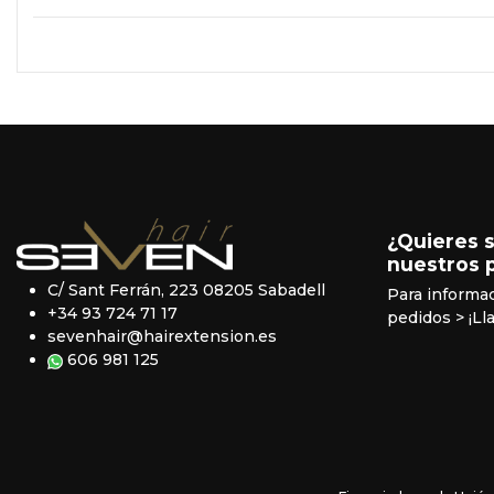
¿Quieres 
nuestros 
C/ Sant Ferrán, 223 08205 Sabadell
Para informa
+34 93 724 71 17
pedidos
> ¡Ll
sevenhair@hairextension.es
606 981 125