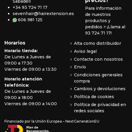
precios?
Sabadell
+34 93 724 71 17
Para información
sevenhair@hairextension.es
de nuestros
606 981 125
productos y
pedidos
> ¡Llama al
93 724 71 17!
Horarios
Alta como distribuidor
Horario tienda:
Aviso legal
De Lunes a Jueves de
Contacte con nosotros
09:00 a 17:30
Envío
Viernes de 09:00 a 13:30
Condiciones generales
Horario atención
compra
telefónica:
Cambios y devoluciones
De Lunes a Jueves de
Política de cookies
09:00 a 18:00
Viernes de 09:00 a 14:00
Política de privacidad en
redes sociales
Financiado por la Unión Europea – NextGenerationEU