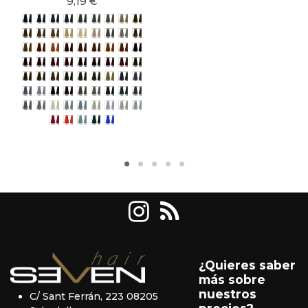
9,19 €
1/00 Negro
3/00 Castaño oscuro
4/00 Castaño
5/00 Castaño claro
6/00 Rubio oscuro
7/00 Rubio
8/00 Rubio claro
9/00 Rubio clarísimo
5/3 Castaño claro dorado
6/3 Rubio oscuro dorado
7/3 Rubio dorado
8/3 Rubio claro dorado
9/3 Rubio clarísimo dorado
10/3 Rubio platino dorado
10/00 Rubio platino
8/31 Rubio claro dorado ceniza
10/31 Rubio platino dorado ceniza
6/34 Rubio oscuro dorado cobre
7/34 Rubio dorado cobre
6/43 Rubio oscuro cobre dorado
8/43 Rubio claro cobre dorado
5/4 Castaño claro cobre
6/4 Rubio oscuro cobre
7/4 Rubio cobre
8/4 Rubio claro cobre
7/44 Rubio cobre intenso
4/6 Castaño rojizo
5/6 Castaño claro rojizo
6/6 Rubio oscuro rojizo
7/6 Rubio rojizo
7/66 Rubio rojizo intenso
4/5 Castaño caoba
5/5 Castaño claro caoba
6/5 Rubio oscuro caoba
7/5 Rubio caoba
4/7 Castaño marrón
5/7 castaño claro marrón
6/7 Rubio oscuro marrón
7/7 Rubio marrón
5/71 Castaño claro marrón ceniza
6/71 rubio oscuro marrón ceniza
7/71 rubio marrón ceniza
9/71 rubio clarísimo marrón ceniza
6/2 Rubio oscuro viola
7/2 Rubio viola
8/2 Rubio claro viola
9/2 Rubio clarísimo viola
4/22 Castaño viola intenso
6/22 Rubio oscuro viola intenso
8/27 Rubio claro viola beige
10/27 Rubio platino viola beige
5/1 Castaño claro ceniza
6/1 Rubio oscuro ceniza
7/1 Rubio ceniza
8/1 Rubio claro ceniza
9/1 Rubio clarísimo ceniza
12/00 Rubio ultra clarísimo
12/72 Rubio ultra clarísimo beige viola
10/9 Gris perla
10/1 Rubio superaclarante ceniza
10/2 Rubio superaclarante beige
10/6 Rubio superaclarante rosado
11/1 rubio ultra claro superaclarant
Rojo
Naranja
Gris
Azul / Verde
Azul / Viola
¿Quieres saber
más sobre
nuestros
C/ Sant Ferrán, 223 08205