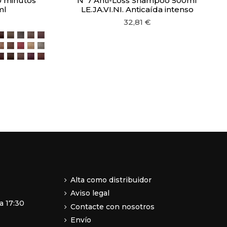
10 minutos
Nº7 Anti-Loss Shampoo 500ml
ml
LE.JA.VI.NI. Anticaída intenso
32,81 €
urale
Irisé
rale
hiaro Naturale
o Chiaro Cenere
ano Chiaro Dorato
Castano Chiaro Tabacco
22 Castano Viola
5.4 Castano Chiaro Rame
6.0 Biondo Scuro Naturale
6.1 Biondo Scuro Cenere
6.3 Biondo Scuro Dorato
6.34 Biondo Scuro Tabacco
to
Tabacco
 Scuro Rosso
ndo Rame
iondo Chiaro Naturale
1 Biondo Chiaro Cenere
8.3 Biondo Chiaro Dorato
8.34 Biondo Chiaro Tabacco
7.6 Biondo Rosso
9.0 Biondo Chiarissimo Naturale
9.1 Biondo Chiarissimo Cenere
ato
Extra Naturale
aro
Chiaro Cenere
 Chiaro Irisé
ltra Chiaro Rame
 Ultra Chiaro Beige
ndo Chiaro Rame
astano Chiaro Nocciola
62 Castano Chiaro Rosso Irisé
5.64 Castano Chiaro Rosso Rame
5.76 Castano Chiaro Cioccolato
6.7 Biondo Scuro Nocciola
6.22 Biondo Scuro Viola
6.64 Biondo Scuro Rosso Rame
curo Cioccolato
 Nocciola
ndo Rosso Irisé
 Biondo Rosso Rame
76 Biondo Cioccolato
Alta como distribuidor
Aviso legal
a 17:30
Contacte con nosotros
Envío