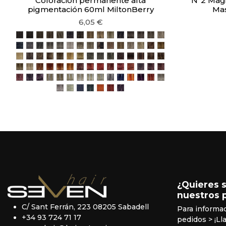
Coloración permanente alta
Nº2 Magic
pigmentación 60ml MiltonBerry
Mas
6,05 €
Castaño Claro 5
Rubio Oscuro 6
Rubio 7
Rubio Claro 8
Rubio Clarísimo 9
Castaño Claro Intenso 5/00
Rubio Oscuro Intenso 6/00
Rubio Clarísimo Intenso 9/00
Rubio Platino Intenso 10/00
Rubio Platino 10
Castaño Claro Ceniza 5/1
Rubio Oscuro Ceniza 6/1
Rubio Ceniza 7/1
Rubio Claro Ceniza 8
Rubio Clarísimo C
Negro Azulado 1/11
Castaño Claro Gris Intenso 5/11
Rubio Oscuro Gris Intenso 6/11
Rubio Gris Intenso 7/11
Rubio Claro Gris Intenso 8/11
Rubio Clarísimo Gris Intenso 9/11
Rubio Claro Dorado Ceniza 8/31
Rubio Clarísimo Dorado Ceniza 9/31
Rubio Platino Dorado Ceniza 10/31
Rubio Claro Perla 8/27
Rubio Clarísimo Perla 9/27
Rubio Platino Perla 10/27
Rubio Arena 10/23
Rubio Oscuro Dorado
Rubio Dorado Avel
Rubio Platino Dorado Avellana 10/38
Castaño Dorado 4/3
Castaño Claro Dorado 5/3
Rubio Oscuro Dorado 6/3
Rubio Dorado 7/3
Rubio Claro Dorado 8/3
Rubio Clarísimo Dorado 9/3
Rubio Oliva 7/9
Rubio Claro Oliva 8/9
Rubio Clarísimo Oliva 9/9
Castaño Marrón Rojizo 4/85
Castaño Claro Marrón Roji
Rubio Oscuro Marrón Ro
Castaño Claro Marró
Rubio Oscuro Mar
Rubio Marrón Ceniza 7/81
Rubio Clarísimo Marrón Ceniza 9/81
Rubio Oscuro Cobre 6/4
Rubio Cobre Intenso 7/44
Rubio Cobre Dorado 7/43
Rubio Claro Cobre Dorado 8/43
Castaño Claro Rojizo 5/5
Rubio Oscuro Rojizo 6/5
Castaño Claro Rojizo Triple 5/555
Rubio Oscuro Rojizo Intenso 6/
Rubio Rojizo Intenso 7/55
Rubio Rojizo Cobre 7/54
Castaño Caoba 4/6
Castaño Claro Caoba
Castaño Claro Roj
Rubio Oscuro Rojizo Violeta 6/57
Castaño Violeta 4/7
Rubio Oscuro Violeta 6/7
Rubio Extra Claro Ceniza Super 10/1
Rubio Extra Claro Beig Super 10/2
Rubio Extremo Ceniza 11/1
Rubio Extremo Beig 11/2
Rubio Ceniza Super 12/11
Rubio Plata Super 12/71
Plata 901
Azul 911
Naranja 944
Violeta 977
Rojizo 955
Tonalizador Marfil
Tonalizador Lavanda Pura 10/71
Creators Extra Blanco 0/0
Corrector Azul
Corrector Anti-rojizo
Corrector Naranja
Corrector Rojizo
Corrector Violeta
¿Quieres 
nuestros 
C/ Sant Ferrán, 223 08205 Sabadell
Para informa
+34 93 724 71 17
pedidos
> ¡Ll