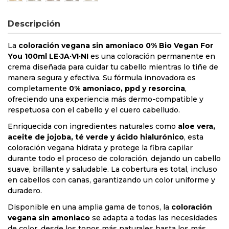
Descripción
La
coloración vegana sin amoniaco 0% Bio Vegan For
You 100ml LE·JA·VI·NI
es una coloración permanente en
crema diseñada para cuidar tu cabello mientras lo tiñe de
manera segura y efectiva. Su fórmula innovadora es
completamente
0% amoniaco, ppd y resorcina
,
ofreciendo una experiencia más dermo-compatible y
respetuosa con el cabello y el cuero cabelludo.
Enriquecida con ingredientes naturales como
aloe vera,
aceite de jojoba, té verde y ácido hialurónico
, esta
coloración vegana hidrata y protege la fibra capilar
durante todo el proceso de coloración, dejando un cabello
suave, brillante y saludable. La cobertura es total, incluso
en cabellos con canas, garantizando un color uniforme y
duradero.
Disponible en una amplia gama de tonos, la
coloración
vegana sin amoniaco
se adapta a todas las necesidades
de color, desde los tonos más naturales hasta los más