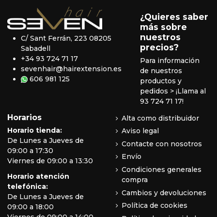
¿Quieres saber
más sobre
nuestros
C/ Sant Ferrán, 223 08205
precios?
Sabadell
+34 93 724 71 17
Para información
sevenhair@hairextension.es
de nuestros
606 981 125
productos y
pedidos
> ¡Llama al
93 724 71 17!
Horarios
Alta como distribuidor
Horario tienda:
Aviso legal
De Lunes a Jueves de
Contacte con nosotros
09:00 a 17:30
Envío
Viernes de 09:00 a 13:30
Condiciones generales
Horario atención
compra
telefónica:
Cambios y devoluciones
De Lunes a Jueves de
Política de cookies
09:00 a 18:00
Viernes de 09:00 a 14:00