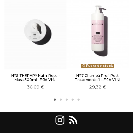
Fuera de stock
Nº15 THERAPY Nutri-Repair
Nº17 Champú Prof. Post
Mask 500ml LE·JA·VI·NI
Tratamiento 1l LE·JA·VI·NI
36,69 €
29,32 €