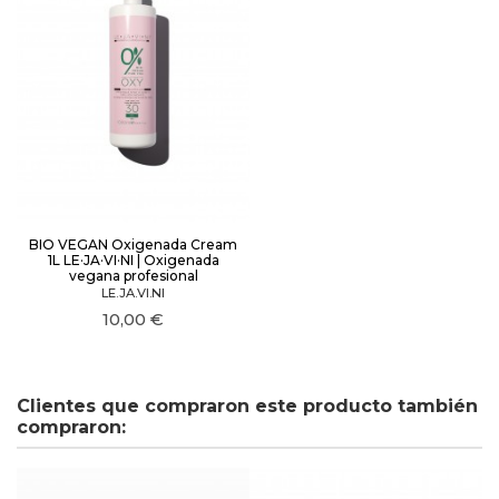
BIO VEGAN Oxigenada Cream
1L LE·JA·VI·NI | Oxigenada
vegana profesional
LE.JA.VI.NI
10,00 €
Clientes que compraron este producto también
compraron: