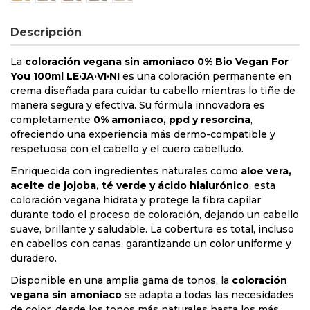
Descripción
La
coloración vegana sin amoniaco 0% Bio Vegan For
You 100ml LE·JA·VI·NI
es una coloración permanente en
crema diseñada para cuidar tu cabello mientras lo tiñe de
manera segura y efectiva. Su fórmula innovadora es
completamente
0% amoniaco, ppd y resorcina
,
ofreciendo una experiencia más dermo-compatible y
respetuosa con el cabello y el cuero cabelludo.
Enriquecida con ingredientes naturales como
aloe vera,
aceite de jojoba, té verde y ácido hialurónico
, esta
coloración vegana hidrata y protege la fibra capilar
durante todo el proceso de coloración, dejando un cabello
suave, brillante y saludable. La cobertura es total, incluso
en cabellos con canas, garantizando un color uniforme y
duradero.
Disponible en una amplia gama de tonos, la
coloración
vegana sin amoniaco
se adapta a todas las necesidades
de color, desde los tonos más naturales hasta los más