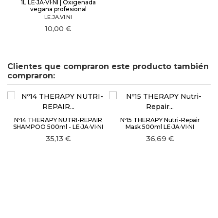
1L LE·JA·VI·NI | Oxigenada
vegana profesional
LE.JA.VI.NI
10,00 €
Clientes que compraron este producto también
compraron:
Nº14 THERAPY NUTRI-REPAIR
Nº15 THERAPY Nutri-Repair
SHAMPOO 500ml - LE·JA·VI·NI
Mask 500ml LE·JA·VI·NI
35,13 €
36,69 €