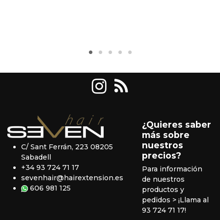
¿Quieres saber
más sobre
nuestros
C/ Sant Ferrán, 223 08205
precios?
Sabadell
+34 93 724 71 17
Para información
sevenhair@hairextension.es
de nuestros
606 981 125
productos y
pedidos
> ¡Llama al
93 724 71 17!