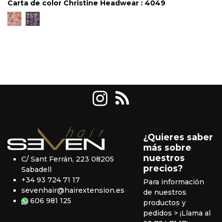
Carta de color Christine Headwear : 4049
4046
4049
¿Quieres saber
más sobre
nuestros
C/ Sant Ferrán, 223 08205
precios?
Sabadell
+34 93 724 71 17
Para información
sevenhair@hairextension.es
de nuestros
606 981 125
productos y
pedidos
> ¡Llama al