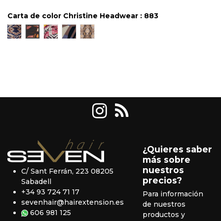
Carta de color Christine Headwear : 883
881
883
884
4007
4047
¿Quieres saber
más sobre
nuestros
C/ Sant Ferrán, 223 08205
precios?
Sabadell
+34 93 724 71 17
Para información
sevenhair@hairextension.es
de nuestros
606 981 125
productos y