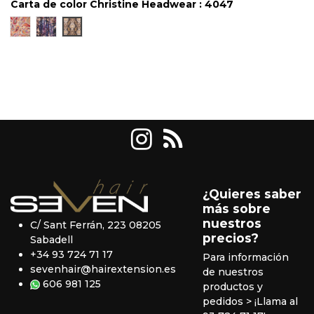
Carta de color Christine Headwear : 4047
4046
4049
4047
¿Quieres saber
más sobre
nuestros
C/ Sant Ferrán, 223 08205
precios?
Sabadell
+34 93 724 71 17
Para información
sevenhair@hairextension.es
de nuestros
606 981 125
productos y
pedidos
> ¡Llama al