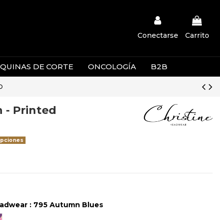
Conectarse
Carrito
QUINAS DE CORTE
ONCOLOGÍA
B2B
D
 - Printed
opciones
Headwear : 795 Autumn Blues
048