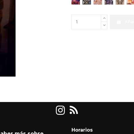
Añad
Horarios
saber más sobre