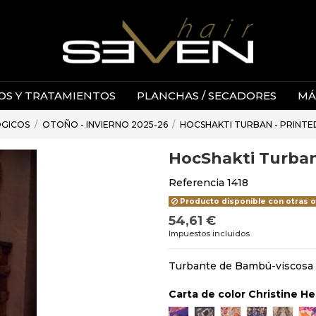
S Y TRATAMIENTOS
PLANCHAS / SECADORES
MÁ
ÓGICOS
OTOÑO - INVIERNO 2025-26
HOCSHAKTI TURBAN - PRINTE
HocShakti Turban
Referencia
1418
Producto disponible con otras 
54,61 €
Impuestos incluidos
Turbante de Bambú-viscosa
Carta de color Christine 
794
795 Autumn Blues
4046
4049
4047
4