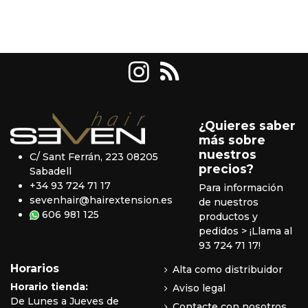
¿Quieres saber
más sobre
nuestros
C/ Sant Ferrán, 223 08205
precios?
Sabadell
+34 93 724 71 17
Para información
sevenhair@hairextension.es
de nuestros
606 981 125
productos y
pedidos
> ¡Llama al
93 724 71 17!
Horarios
Alta como distribuidor
Horario tienda:
Aviso legal
De Lunes a Jueves de
Contacte con nosotros